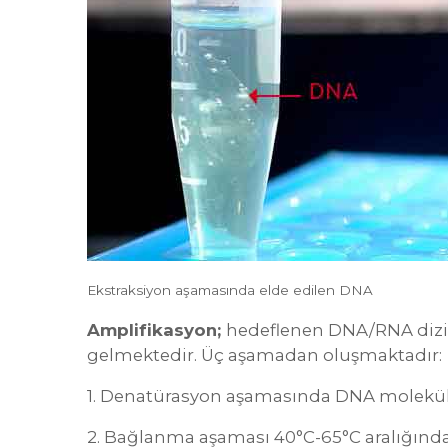
Ekstraksiyon aşamasında elde edilen DNA
Amplifikasyon;
hedeflenen DNA/RNA dizisi
gelmektedir. Üç aşamadan oluşmaktadır:
1. Denatürasyon aşamasında DNA molekülünün
2. Bağlanma aşaması 40°C-65°C aralığında g