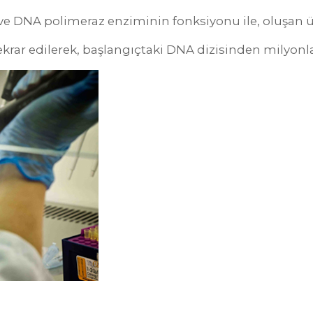
r ve DNA polimeraz enziminin fonksiyonu ile, oluşan
ekrar edilerek, başlangıçtaki DNA dizisinden milyon