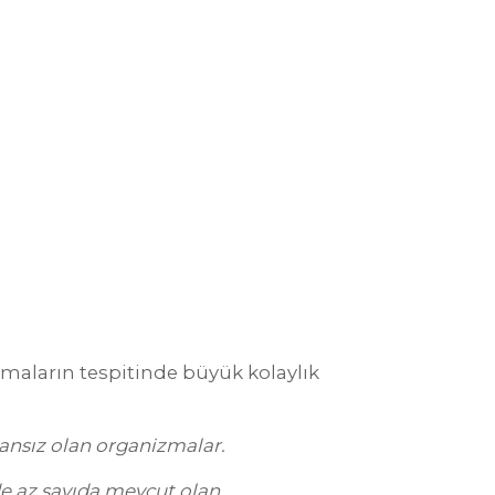
zmaların tespitinde büyük kolaylık
kansız olan organizmalar.
de az sayıda mevcut olan