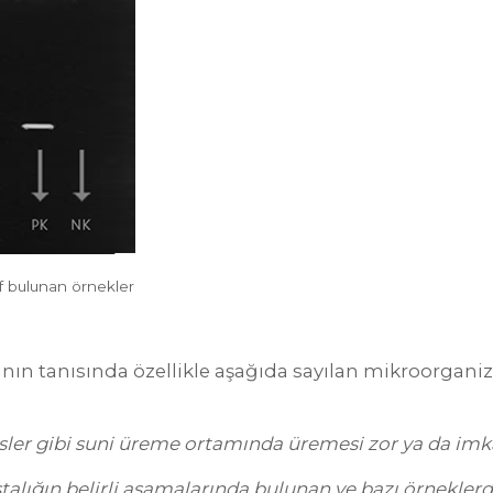
if bulunan örnekler
nın tanısında özellikle aşağıda sayılan mikroorgani
irüsler gibi suni üreme ortamında üremesi zor ya da im
alığın belirli aşamalarında bulunan ve bazı örnekler