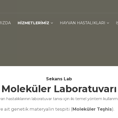
MIZDA
HIZMETLERIMIZ
HAYVAN HASTALIKLARI
Sekans Lab
Moleküler Laboratuvarı
van hastalıklarının laboratuvar tanısı için iki temel yöntem kullanm
 ait genetik materyalin tespiti (
Moleküler Teşhis
).