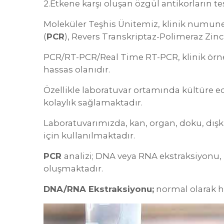
2.Etkene karşı oluşan özgül antikorların tes
Moleküler Teşhis Ünitemiz, klinik numunele
(
PCR
), Revers Transkriptaz-Polimeraz Zinc
PCR/RT-PCR/Real Time RT-PCR, klinik örnek
hassas olanıdır.
Özellikle laboratuvar ortamında kültüre e
kolaylık sağlamaktadır.
Laboratuvarımızda, kan, organ, doku, dışkı,
için kullanılmaktadır.
PCR
analizi; DNA veya RNA ekstraksiyonu
oluşmaktadır.
DNA/RNA Ekstraksiyonu;
normal olarak has