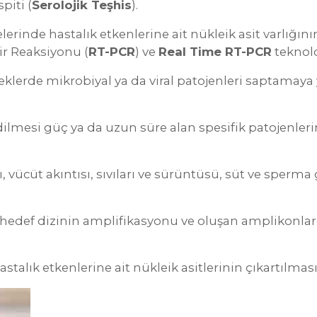
piti (
Serolojik Teşhis
).
rinde hastalık etkenlerine ait nükleik asit varlığının
ir Reaksiyonu (
RT-PCR
) ve
Real Time RT-PCR
teknolo
lerde mikrobiyal ya da viral patojenleri saptamaya
dilmesi güç ya da uzun süre alan spesifik patojenler
 vücüt akıntısı, sıvıları ve sürüntüsü, süt ve sperma
, hedef dizinin amplifikasyonu ve oluşan amplikonl
talık etkenlerine ait nükleik asitlerinin çıkartılması