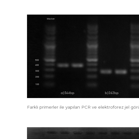
Farklı primerler ile yapılan PCR ve elektroforez jel gö