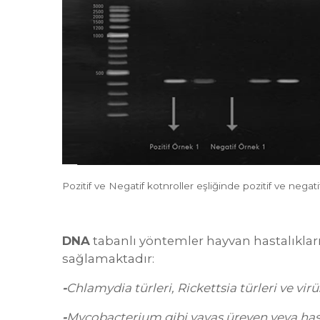
Pozitif ve Negatif kotnroller eşliğinde pozitif ve negat
DNA
tabanlı yöntemler hayvan hastalıkları
sağlamaktadır:
-
Chlamydia türleri, Rickettsia türleri ve v
-
Mycobacterium gibi yavaş üreyen veya hast