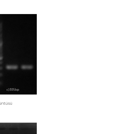
rüntüsü